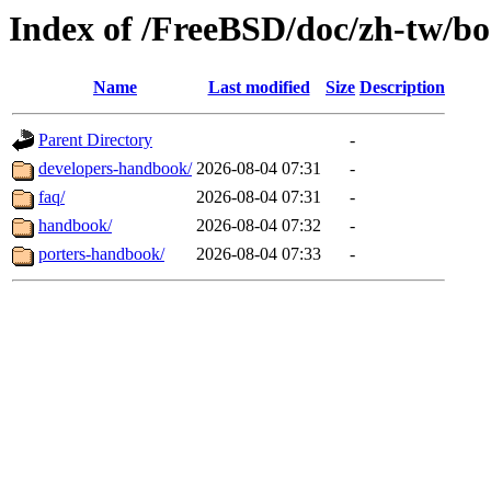
Index of /FreeBSD/doc/zh-tw/b
Name
Last modified
Size
Description
Parent Directory
-
developers-handbook/
2026-08-04 07:31
-
faq/
2026-08-04 07:31
-
handbook/
2026-08-04 07:32
-
porters-handbook/
2026-08-04 07:33
-