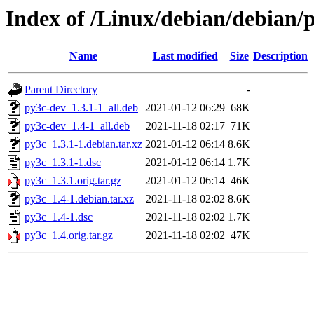
Index of /Linux/debian/debian/
Name
Last modified
Size
Description
Parent Directory
-
py3c-dev_1.3.1-1_all.deb
2021-01-12 06:29
68K
py3c-dev_1.4-1_all.deb
2021-11-18 02:17
71K
py3c_1.3.1-1.debian.tar.xz
2021-01-12 06:14
8.6K
py3c_1.3.1-1.dsc
2021-01-12 06:14
1.7K
py3c_1.3.1.orig.tar.gz
2021-01-12 06:14
46K
py3c_1.4-1.debian.tar.xz
2021-11-18 02:02
8.6K
py3c_1.4-1.dsc
2021-11-18 02:02
1.7K
py3c_1.4.orig.tar.gz
2021-11-18 02:02
47K