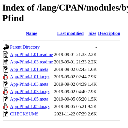
Index of /lang/CPAN/module
Pfind
Name
Last modified
Size
Description
Parent Directory
-
App-Pfind-1.01.readme
2019-09-01 21:33
2.2K
App-Pfind-1.03.readme
2019-09-01 21:33
2.2K
App-Pfind-1.01.meta
2019-09-02 02:43
1.6K
App-Pfind-1.01.tar.gz
2019-09-02 02:44
7.9K
App-Pfind-1.03.meta
2019-09-02 04:39
1.4K
App-Pfind-1.03.tar.gz
2019-09-02 04:40
7.9K
App-Pfind-1.05.meta
2019-09-05 05:20
1.5K
App-Pfind-1.05.tar.gz
2019-09-05 05:21
9.5K
CHECKSUMS
2021-11-22 07:29
2.6K